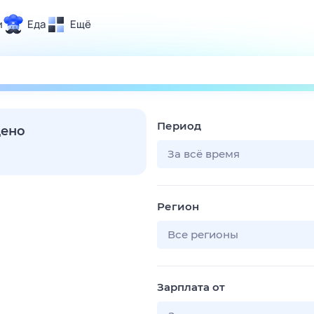
и
Еда
Ещё
Почта
ия и отдых
Поиск
Погода
Период
ТВ-программа
дено
За всё время
и и тренды
Регион
 ситуации
 вместе
Все регионы
Помощь
Зарплата от