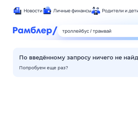
Новости
Личные финансы
Родители и дет
Здоровье
Развлечен
Дом и уют
Спорт
По введённому запросу ничего не най
Карьера
Попробуем еще раз?
Авто
Технологи
Жизненные
Сберегаем
Гороскопы