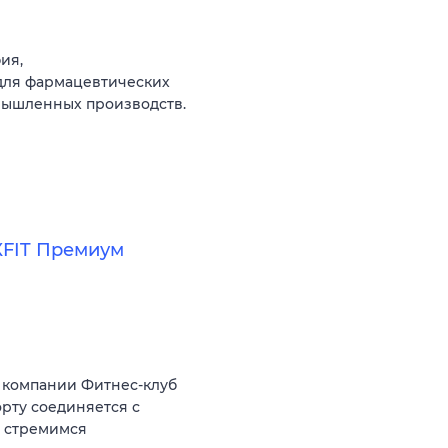
ия,
для фармацевтических
омышленных производств.
XFIT Премиум
 компании Фитнес-клуб
орту соединяется с
ы стремимся