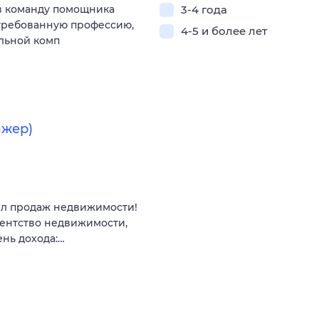
в команду помощника
3-4 года
стребованную профессию,
4-5 и более лет
ильной комп
ажер)
ел продаж недвижимости!
гентство недвижимости,
ень дохода:…