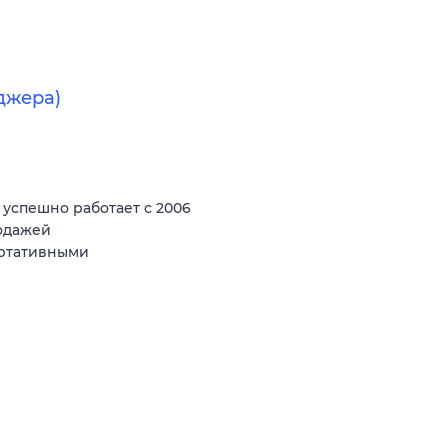
джера)
спешно работает с 2006
родажей
ортативными