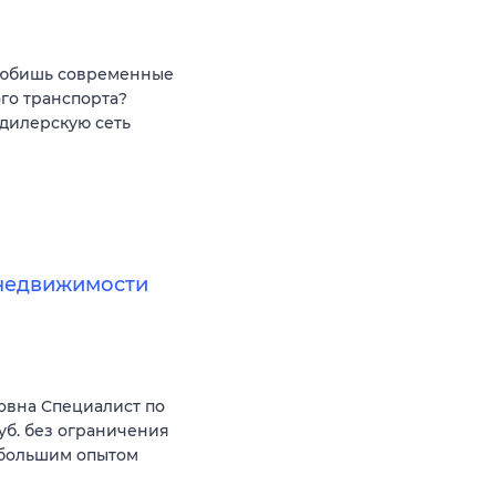
 любишь современные
го транспорта?
дилерскую сеть
недвижимости
овна Специалист по
уб. без ограничения
 большим опытом