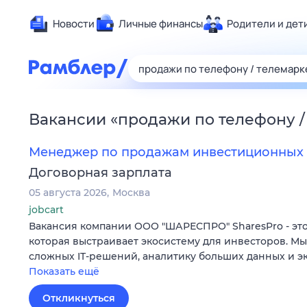
Новости
Личные финансы
Родители и дет
Здоровье
Развлечен
Дом и уют
Вакансии
«
продажи по телефону /
Спорт
Карьера
Менеджер по продажам инвестиционных 
Авто
Договорная зарплата
Технологи
05 августа 2026
Москва
Жизненные
jobcart
Вакансия компании ООО "ШАРЕСПРО" SharesPro - это
Сберегаем
которая выстраивает экосистему для инвесторов. М
Гороскопы
сложных IT‑решений, аналитику больших данных и э
Показать ещё
Откликнуться