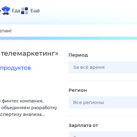
и
Еда
Ещё
Почта
ия и отдых
Поиск
Погода
 телемаркетинг
»
Период
ТВ-программа
За всё время
продуктов
и и тренды
Регион
 ситуации
 финтех компания,
 вместе
Все регионы
ы объединяем разработку
Помощь
кспертизу анализа…
Зарплата от