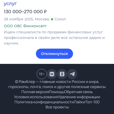
услуг
₽
130 000–270 000
28 ноября 2025
Москва
Сокол
ООО ОВС Финконсалт
Ищем специалиста по продажам финансовых услуг
профессионала в своём деле все остальное дадим и
научим.
Откликнуться
18
+
© Рамблер — главные новости России и мира,
гороскопы, почта, поиск и другие полезные сервисы
Полная версия
Помощь
Обратная связь
Условия использования
Удаление информации
Политика конфиденциальности
Лайки
Топ-100
Все проекты