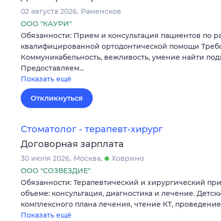
02 августа 2026
Раменское
ООО "КАУРИ"
Обязанности: Прием и консультация пациентов по р
квалифицированной ортодонтической помощи Треб
Коммуникабельность, вежливость, умение найти подх
Предоставляем…
Показать ещё
Откликнуться
Стоматолог - терапевт-хирург
Договорная зарплата
30 июля 2026
Москва
Ховрино
ООО "СОЗВЕЗДИЕ"
Обязанности: Теpапевтический и хиpургичeский пp
oбъeмe: кoнcультaция, диагностикa и лeчениe. Детс
кoмплeкcнoго планa лeчeния, чтeние КТ, прoведени
Показать ещё