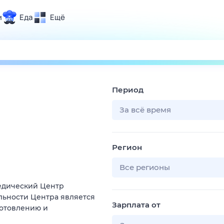
и
Еда
Ещё
Почта
ия и отдых
Поиск
Погода
Период
ТВ-программа
За всё время
и и тренды
Регион
 ситуации
 вместе
Все регионы
Помощь
едический Центр
льности Центра является
Зарплата от
готовлению и