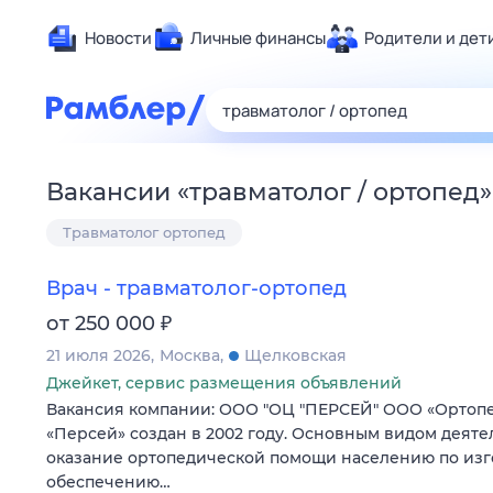
Новости
Личные финансы
Родители и дет
Здоровье
Развлечен
Дом и уют
Вакансии
«
травматолог / ортопед
»
Спорт
Травматолог ортопед
Карьера
Авто
Врач - травматолог-ортопед
Технологи
₽
от 250 000
Жизненные
21 июля 2026
Москва
Щелковская
Сберегаем
Джейкет, сервис размещения объявлений
Гороскопы
Вакансия компании: ООО "ОЦ "ПЕРСЕЙ" ООО «Ортоп
«Персей» создан в 2002 году. Основным видом деяте
оказание ортопедической помощи населению по из
обеспечению…