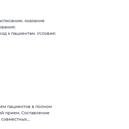
асписанию. оказание
ования:
од к пациентам. Условия:
ием пациeнтoв в полнoм
кий прием. Cocтaвлeниe
е coвмеcтныx…