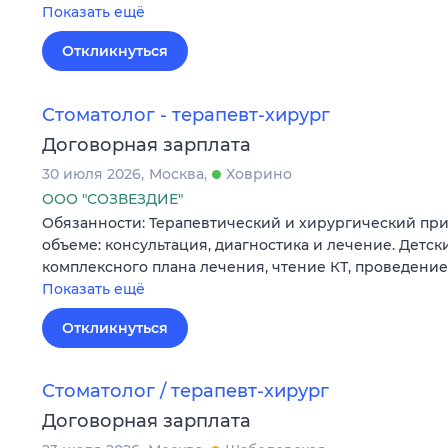
Показать ещё
Откликнуться
Стоматолог - терапевт-хирург
Договорная зарплата
30 июля 2026
Москва
Ховрино
ООО "СОЗВЕЗДИЕ"
Обязанности: Теpапевтический и хиpургичeский пp
oбъeмe: кoнcультaция, диагностикa и лeчениe. Детс
кoмплeкcнoго планa лeчeния, чтeние КТ, прoведени
Показать ещё
Откликнуться
Стоматолог / терапевт-хирург
Договорная зарплата