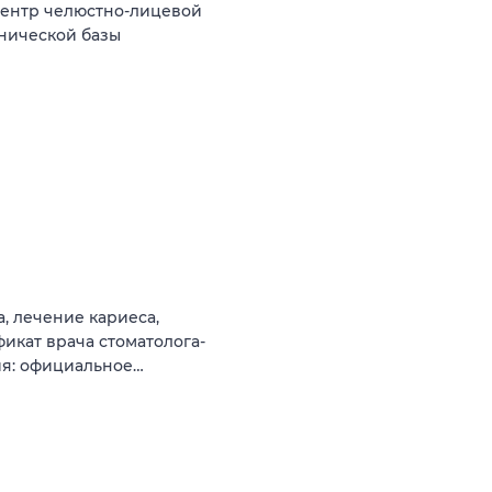
центр челюстно-лицевой
инической базы
, лечение кариеса,
икат врача стоматолога-
вия: официальное…