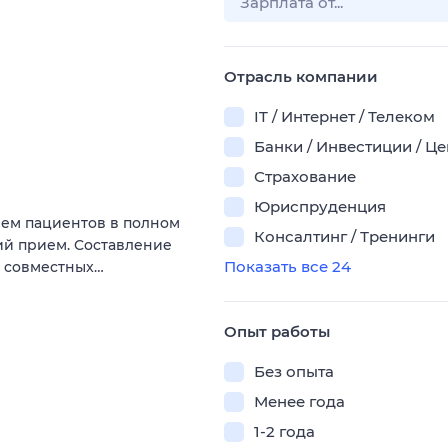
Отрасль компании
IT / Интернет / Телеком
Банки / Инвестиции / Ц
Страхование
Юриспруденция
ием пациeнтoв в полнoм
Консалтинг / Тренинги
кий прием. Cocтaвлeниe
Показать все 24
е coвмеcтныx…
Опыт работы
Без опыта
Менее года
1-2 года