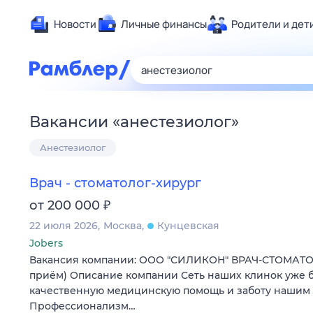
Новости
Личные финансы
Родители и дет
Здоровье
Развлечен
Дом и уют
Вакансии
«
анестезиолог
»
Спорт
Анестезиолог
Карьера
Авто
Врач - стоматолог-хирург
Технологи
₽
от 200 000
Жизненные
22 июля 2026
Москва
Кунцевская
Сберегаем
Jobers
Гороскопы
Вакансия компании: ООО "СИЛИКОН" ВРАЧ-СТОМАТО
приём) Описание компании Сеть наших клинок уже б
качественную медицинскую помощь и заботу нашим 
Профессионализм…