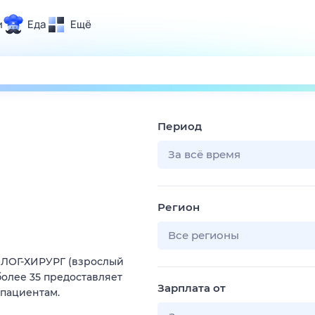
и
Еда
Ещё
Почта
ия и отдых
Поиск
Погода
Период
ТВ-программа
За всё время
и и тренды
Регион
 ситуации
 вместе
Все регионы
Помощь
ЛОГ-ХИРУРГ (взрослый
олее 35 предоставляет
Зарплата от
пациентам.