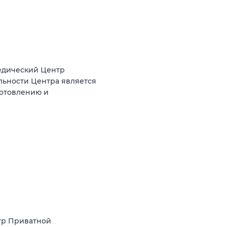
едический Центр
льности Центра является
готовлению и
тр Приватной