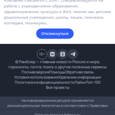
Компания «Эксимпл» с 2014 г. специализируется на
работе с учреждениями образования,
здравоохранения, культуры и ЖКХ, такими как: детские
дошкольные учреждения, школы, лицеи, гимназии,
колледжи, техникумы…
Откликнуться
18
+
© Рамблер — главные новости России и мира,
гороскопы, почта, поиск и другие полезные сервисы
Полная версия
Помощь
Обратная связь
Условия использования
Удаление информации
Политика конфиденциальности
Лайки
Топ-100
Все проекты
На информационном ресурсе применяются
рекомендательные технологии в соответствии с
Правилами
Партнер проекта
Работа.ру