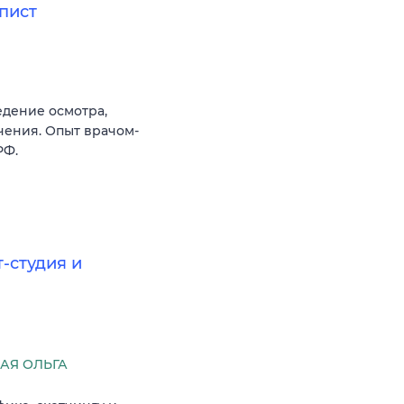
пист
дение осмотра,
чения. Опыт врачом-
РФ.
-студия и
АЯ ОЛЬГА