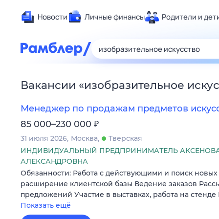
Новости
Личные финансы
Родители и дет
Здоровье
Развлечен
Дом и уют
Вакансии
«
изобразительное иску
Спорт
Карьера
Менеджер по продажам предметов искусс
Авто
₽
85 000–230 000
Технологи
31 июля 2026
Москва
Тверская
Жизненные
ИНДИВИДУАЛЬНЫЙ ПРЕДПРИНИМАТЕЛЬ АКСЕНОВА
АЛЕКСАНДРОВНА
Сберегаем
Обязанности: Работа с действующими и поиск новых
Гороскопы
расширение клиентской базы Ведение заказов Расс
предложений Участие в выставках, работа на стенде
Показать ещё