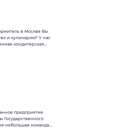
ормитель в Москве Вы
тво и кулинарию? У нас
менная кондитерская…
ранное предприятие
ны Государственного
емя небольшая команда…