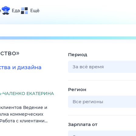
и
Еда
Ещё
Почта
ия и отдых
Поиск
Погода
сство
»
Период
ТВ-программа
За всё время
тва и дизайна
и и тренды
Регион
 ситуации
-ЧАЛЕНКО ЕКАТЕРИНА
 вместе
Все регионы
 клиентов Ведение и
Помощь
ылка коммерческих
 Работа с клиентами…
Зарплата от