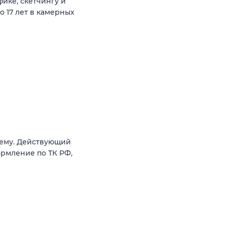
ике, скетчингу и
о 17 лет в камерных
иему. Действующий
ормление по ТК РФ,