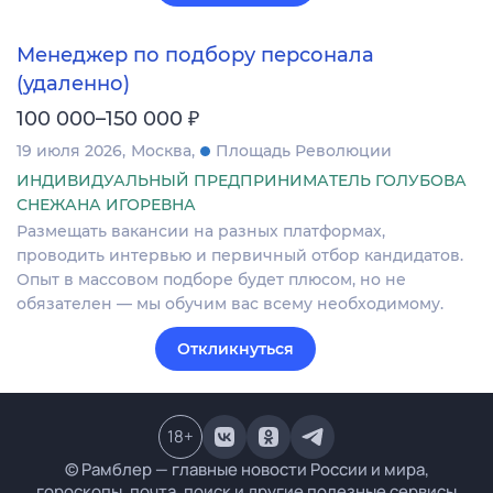
Менеджер по подбору персонала
(удаленно)
₽
100 000–150 000
19 июля 2026
Москва
Площадь Революции
ИНДИВИДУАЛЬНЫЙ ПРЕДПРИНИМАТЕЛЬ ГОЛУБОВА
СНЕЖАНА ИГОРЕВНА
Размещать вакансии на разных платформах,
проводить интервью и первичный отбор кандидатов.
Опыт в массовом подборе будет плюсом, но не
обязателен — мы обучим вас всему необходимому.
Откликнуться
18
+
© Рамблер — главные новости России и мира,
гороскопы, почта, поиск и другие полезные сервисы