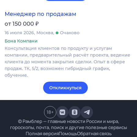
Менеджер по продажам
₽
от 150 000
16 июля 2026
Москва
Очаково
Бона Компани
Консультация клиентов по продукту и услугам
компании, предварительный расчёт проекта, ведение
клиента до момента закрытия сделки. Опыт в сфере
продаж. ТК, 5/2, возможен гибридный график,
обучение.
Откликнуться
18
+
© Рамблер — главные новости России и мира,
гороскопы, почта, поиск и другие полезные сервисы
Полная версия
Помощь
Обратная связь