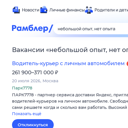
Новости
Личные финансы
Родители и дет
Здоровье
Развлечен
Дом и уют
Вакансии
«
небольшой опыт, нет о
Спорт
Карьера
Водитель-курьер с личным автомобилем
Авто
₽
261 900–371 000
Технологи
20 июля 2026
Москва
Жизненные
Парк7778
ПАРК7778 - партнер сервиса доставки Яндекс, пригл
Сберегаем
водителей-курьеров на личном автомобиле. Свободн
Гороскопы
сами решаете когда и сколько вам работать. Высокий
Показать ещё
Откликнуться