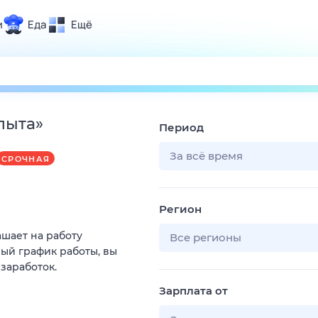
и
Еда
Ещё
Почта
ия и отдых
Поиск
Погода
пыта
»
Период
ТВ-программа
За всё время
СРОЧНАЯ
и и тренды
Регион
 ситуации
ашает на работу
 вместе
Все регионы
ый график работы, вы
Помощь
 заработок.
Зарплата от