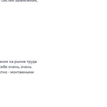
 систем заземления,
ния на рынке труда
себе очень, очень
ктно - монтажными