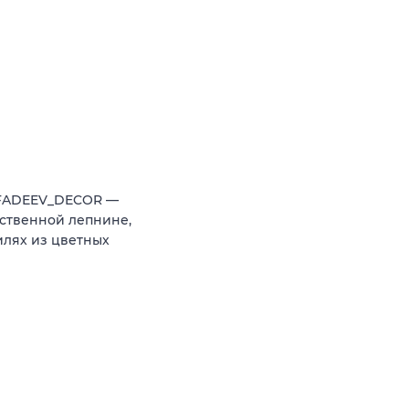
 FADEEV_DECOR —
ственной лепнине,
илях из цветных