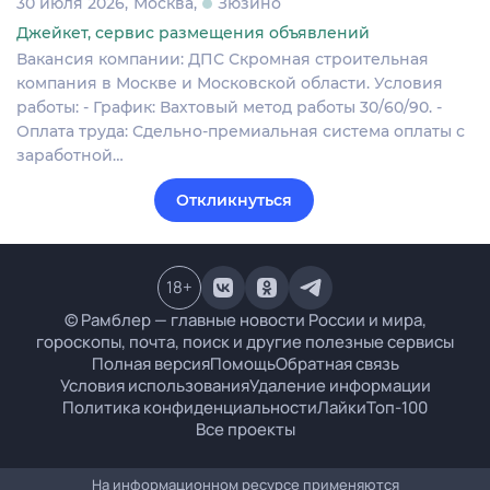
30 июля 2026
Москва
Зюзино
Джейкет, сервис размещения объявлений
Вакансия компании: ДПС Скромная строительная
компания в Москве и Московской области. Условия
работы: - График: Вахтовый метод работы 30/60/90. -
Оплата труда: Сдельно-премиальная система оплаты с
заработной…
Откликнуться
18
+
© Рамблер — главные новости России и мира,
гороскопы, почта, поиск и другие полезные сервисы
Полная версия
Помощь
Обратная связь
Условия использования
Удаление информации
Политика конфиденциальности
Лайки
Топ-100
Все проекты
На информационном ресурсе применяются