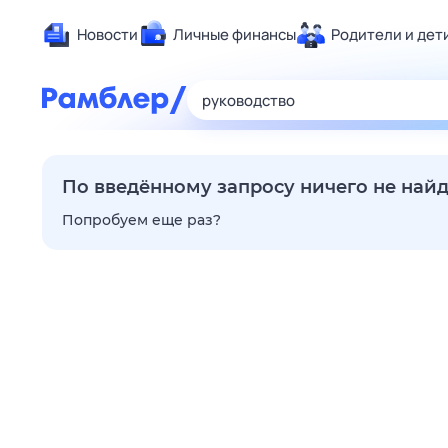
Новости
Личные финансы
Родители и дет
Здоровье
Развлечен
Дом и уют
Спорт
По введённому запросу ничего не най
Карьера
Попробуем еще раз?
Авто
Технологи
Жизненные
Сберегаем
Гороскопы