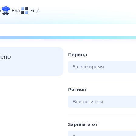
и
Еда
Ещё
Почта
ия и отдых
Поиск
Погода
Период
ТВ-программа
дено
За всё время
и и тренды
Регион
 ситуации
 вместе
Все регионы
Помощь
Зарплата от