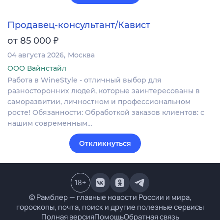
Продавец-консультант/Кавист
₽
от 85 000
04 августа 2026
Москва
ООО Вайнстайл
Работа в WineStyle - отличный выбор для
разносторонних людей, которые заинтересованы в
саморазвитии, личностном и профессиональном
росте! Обязанности: Обработкой заказов клиентов: с
нашим современным…
Откликнуться
18
+
© Рамблер — главные новости России и мира,
гороскопы, почта, поиск и другие полезные сервисы
Полная версия
Помощь
Обратная связь