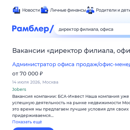
Новости
Личные финансы
Родители и дет
Здоровье
Развлечен
Дом и уют
Вакансии
«
директор филиала, оф
Спорт
Карьера
Администратор офиса продаж/офис-мен
Авто
₽
от 70 000
Технологи
14 июля 2026
Москва
Жизненные
Jobers
Вакансия компании: БСА-Инвест Наша компания уже б
Сберегаем
успешную деятельность на рынке недвижимости Мос
Гороскопы
это время мы предлагаем лучшие условия для своих 
придерживаемся…
Показать ещё