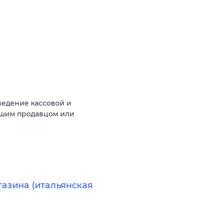
ведение кассовой и
аршим продавцом или
газина (итальянская