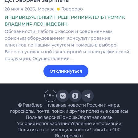
28 июля 2026
Москва
Говорово
ИНДИВИДУАЛЬНЫЙ ПРЕДПРИНИМАТЕЛЬ ГРОМИК
ВЛАДИМИР ЛЕОНИДОВИЧ
Обязанности: Работа с кассой и современным
офисным оборудованием; Консультирование
клиентов по нашим услугам и помощь в выборе;
Верстка уникальной сувенирной и полиграфической
продукции; Осуществление…
Откликнуться
18
+
© Рамблер — главные новости России и мира,
гороскопы, почта, поиск и другие полезные сервисы
Полная версия
Помощь
Обратная связь
Условия использования
Удаление информации
Политика конфиденциальности
Лайки
Топ-100
Все проекты