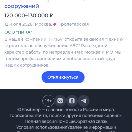
сооружений
₽
120 000–130 000
12 июля 2026
Москва
Пролетарская
ООО "НИКА"
В нашей компании "НИКА" открыта вакансия "Техник-
строитель по обслуживанию АЗС" Разъездной
характер работы по направлениям: Москва и МО Мы
ценим профессионализм и добросовестный труд
наших сотрудников…
Откликнуться
18
+
© Рамблер — главные новости России и мира,
гороскопы, почта, поиск и другие полезные сервисы
Полная версия
Помощь
Обратная связь
Условия использования
Удаление информации