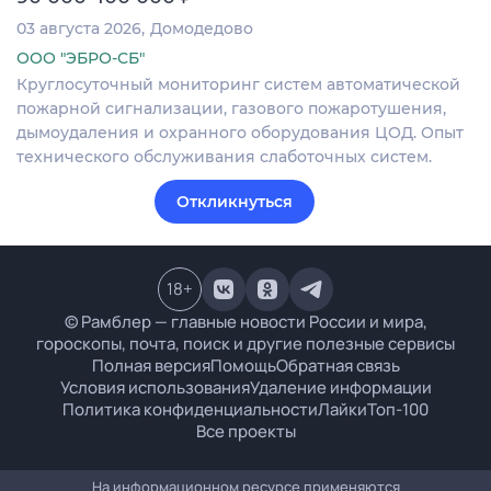
03 августа 2026
Домодедово
ООО "ЭБРО-СБ"
Круглосуточный мониторинг систем автоматической
пожарной сигнализации, газового пожаротушения,
дымоудаления и охранного оборудования ЦОД. Опыт
технического обслуживания слаботочных систем.
Откликнуться
18
+
© Рамблер — главные новости России и мира,
гороскопы, почта, поиск и другие полезные сервисы
Полная версия
Помощь
Обратная связь
Условия использования
Удаление информации
Политика конфиденциальности
Лайки
Топ-100
Все проекты
На информационном ресурсе применяются