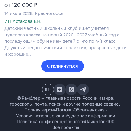
₽
от 120 000
14 июля 2026
Красногорск
ИП Астахова Е.Н.
Детский частный школьный клуб ищет учителя
нулевого класса на новый 2026 - 2027 учебный год с
последующим обучением детей с 1-го по 4-й класс!
Дружный педагогический коллектив, прекрасные дети
и хорошие…
Откликнуться
18
+
© Рамблер — главные новости России и мира,
гороскопы, почта, поиск и другие полезные сервисы
Полная версия
Помощь
Обратная связь
Условия использования
Удаление информации
Политика конфиденциальности
Лайки
Топ-100
Все проекты