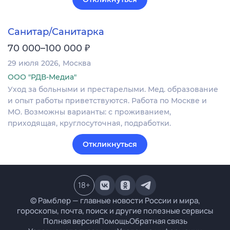
Санитар/Санитарка
₽
70 000–100 000
29 июля 2026
Москва
ООО "РДВ-Медиа"
Уход за больными и престарелыми. Мед. образование
и опыт работы приветствуются. Работа по Москве и
МО. Возможны варианты: с проживанием,
приходящая, круглосуточная, подработки.
Откликнуться
18
+
© Рамблер — главные новости России и мира,
гороскопы, почта, поиск и другие полезные сервисы
Полная версия
Помощь
Обратная связь