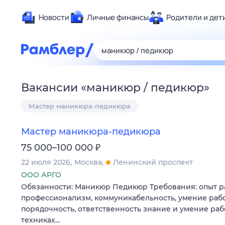
Новости
Личные финансы
Родители и дет
Здоровье
Развлечен
Дом и уют
Вакансии
«
маникюр / педикюр
»
Спорт
Мастер маникюра-педикюра
Карьера
Авто
Мастер маникюра-педикюра
Технологи
₽
75 000–100 000
Жизненные
22 июля 2026
Москва
Ленинский проспект
Сберегаем
ООО АРГО
Гороскопы
Обязанности: Маникюр Педикюр Требования: опыт ра
профессионализм, коммуникабельность, умение рабо
порядочность, ответственность знание и умение раб
техниках…