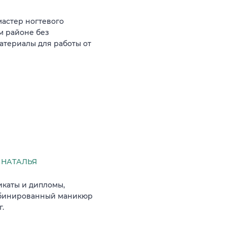
мастер ногтевого
м районе без
атериалы для работы от
 НАТАЛЬЯ
фикаты и дипломы,
омбинированный маникюр
г.