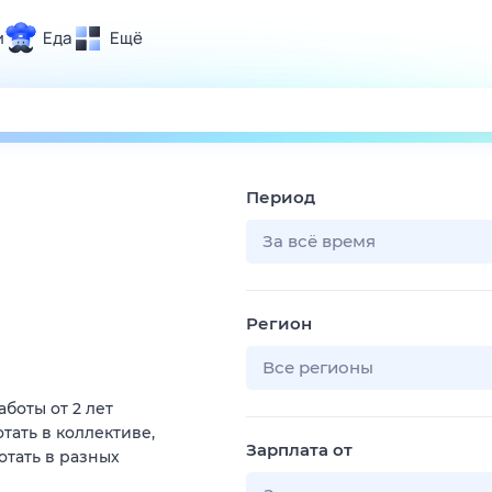
и
Еда
Ещё
Почта
ия и отдых
Поиск
Погода
Период
ТВ-программа
За всё время
и и тренды
Регион
 ситуации
 вместе
Все регионы
Помощь
боты от 2 лет
тать в коллективе,
Зарплата от
отать в разных