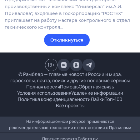
производственный комплекс "Универсал" им.А.И.
Привалова", входящее в Госкорпорацию "РОСТЕХ"
приглашает на работу мастера контрольного в отдел
технического контроля…
Откликнуться
18
+
© Рамблер — главные новости России и мира,
гороскопы, почта, поиск и другие полезные сервисы
Полная версия
Помощь
Обратная связь
Условия использования
Удаление информации
Политика конфиденциальности
Лайки
Топ-100
Все проекты
На информационном ресурсе применяются
рекомендательные технологии в соответствии с
Правилами
Партнер проекта
Работа.ру