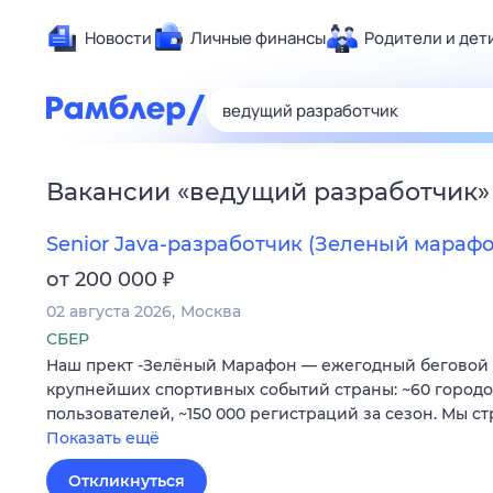
Новости
Личные финансы
Родители и дет
Здоровье
Развлечен
Дом и уют
Вакансии
«
ведущий разработчик
»
Спорт
Карьера
Senior Java-разработчик (Зеленый марафо
Авто
₽
от 200 000
Технологи
02 августа 2026
Москва
Жизненные
СБЕР
Наш прект -Зелёный Марафон — ежегодный беговой 
Сберегаем
крупнейших спортивных событий страны: ~60 городов
Гороскопы
пользователей, ~150 000 регистраций за сезон. Мы с
Показать ещё
Откликнуться