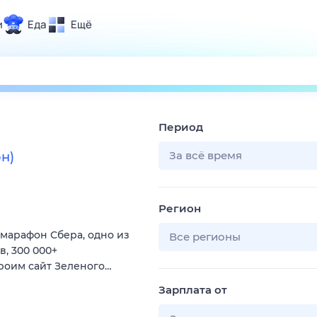
и
Еда
Ещё
Почта
ия и отдых
Поиск
Погода
Период
ТВ-программа
За всё время
н)
и и тренды
Регион
 ситуации
марафон Сбера, одно из
 вместе
Все регионы
, 300 000+
Помощь
троим сайт Зеленого…
Зарплата от