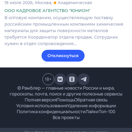
19 июля 2026
Москва
Академическая
ООО КАДРОВОЕ АГЕНТСТВО "ЮНИОН"
В оптовую компанию, осуществляющую поставку
российским промышленным компаниям химические
материалы для защиты поверхности металлов
требуется Координатор отдела продаж. Сотрудник
нужен в отдел сопровождения…
Откликнуться
18
+
© Рамблер — главные новости России и мира,
гороскопы, почта, поиск и другие полезные сервисы
Полная версия
Помощь
Обратная связь
Условия использования
Удаление информации
Политика конфиденциальности
Лайки
Топ-100
Все проекты