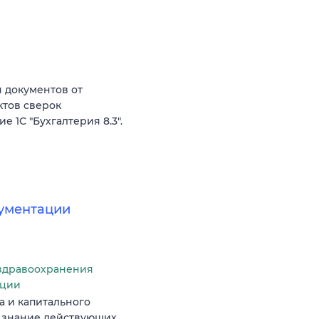
я документов от
ктов сверок
е 1С "Бухгалтерия 8.3".
кументации
здравоохранения
ации
 и капитального
, знание действующих