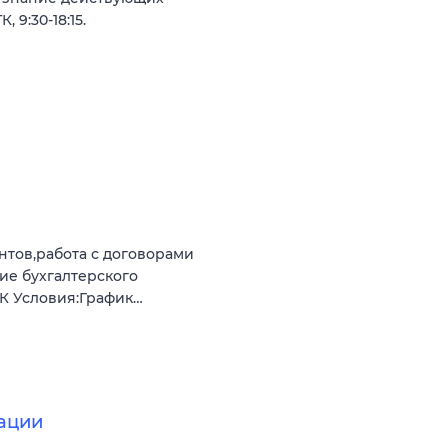
 9:30-18:15.
нтов,работа с договорами
ие бухгалтерского
ПК Условия:График…
ации