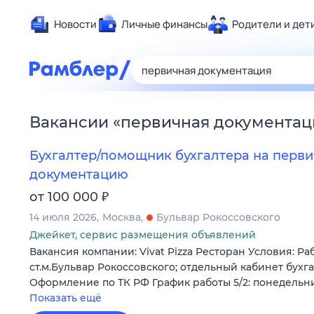
Новости
Личные финансы
Родители и дет
Здоровье
Развлечен
Дом и уют
Вакансии
«
первичная документац
Спорт
Карьера
Бухгалтер/помощник бухгалтера на перв
Авто
документацию
Технологи
₽
от 100 000
Жизненные
14 июля 2026
Москва
Бульвар Рокоссовского
Сберегаем
Джейкет, сервис размещения объявлений
Вакансия компании: Vivat Pizza Ресторан Условия: Ра
Гороскопы
ст.м.Бульвар Рокоссовского; отдельный кабинет бухг
Оформление по ТК РФ График работы 5/2: понедельн
Показать ещё