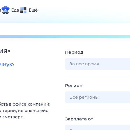
и
Еда
Ещё
Почта
ия и отдых
Поиск
Погода
ия
»
Период
ТВ-программа
За всё время
ичную
и и тренды
Регион
 ситуации
 вместе
Все регионы
бота в офисе компании:
Помощь
алтерии, не опенспейс
ик-четверг…
Зарплата от