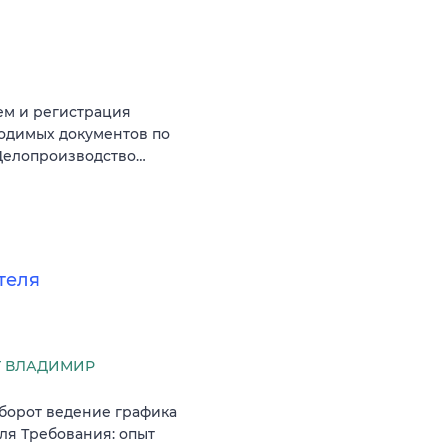
ем и регистрация
одимых документов по
 Делопроизводство…
теля
Г ВЛАДИМИР
борот ведение графика
ля Требования: опыт