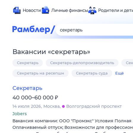
Новости
Личные финансы
Родители и дет
Здоровье
Развлечен
Дом и уют
Вакансии
«
секретарь
»
Спорт
Секретарь
Секретарь-делопроизводитель
Сек
Карьера
Авто
Секретарь на ресепшн
Секретарь суда
Ещё
Технологи
Секретарь
Жизненные
₽
40 000–60 000
Сберегаем
14 июля 2026
Москва
Волгоградский проспект
Гороскопы
Jobers
Вакансия компании: ООО "Промэкс" Условия Полная за
Оплачиваемый отпуск; Возможности для профессион