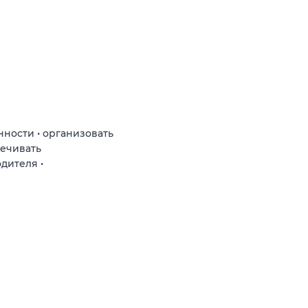
нности • организовать
печивать
дителя •