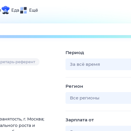
и
Еда
Ещё
Почта
ия и отдых
Поиск
Погода
Период
ТВ-программа
ретарь-референт
За всё время
и и тренды
Регион
 ситуации
 вместе
Все регионы
Помощь
нятость, г. Москва;
Зарплата от
ального роста и