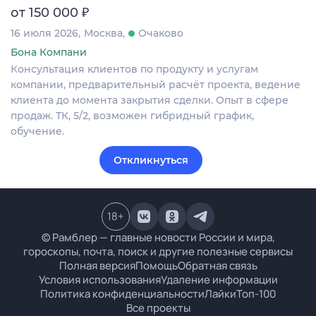
₽
от 150 000
16 июля 2026
Москва
Очаково
Бона Компани
Консультация клиентов по продукту и услугам
компании, предварительный расчёт проекта, ведение
клиента до момента закрытия сделки. Опыт в сфере
продаж. ТК, 5/2, возможен гибридный график,
обучение.
Откликнуться
18
+
© Рамблер — главные новости России и мира,
гороскопы, почта, поиск и другие полезные сервисы
Полная версия
Помощь
Обратная связь
Условия использования
Удаление информации
Политика конфиденциальности
Лайки
Топ-100
Все проекты