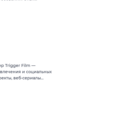
р Trigger Film —
азвлечения и социальных
оекты, веб-сериалы…