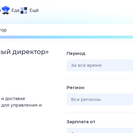
и
Еда
Ещё
Почта
ия и отдых
Поиск
Погода
ный директор
»
Период
ТВ-программа
За всё время
и и тренды
Регион
 ситуации
 и доставке
 вместе
Все регионы
 для управления и
Помощь
Зарплата от