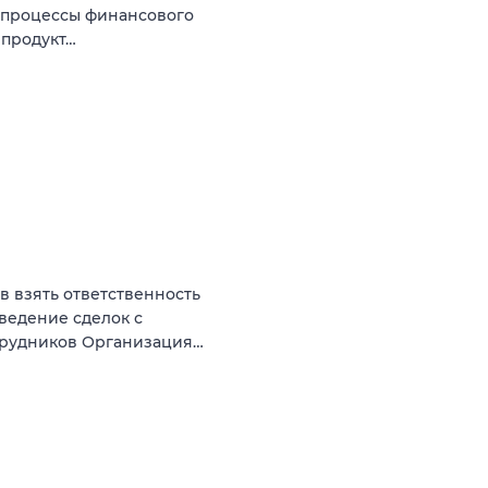
е процессы финансового
 продукт…
ов взять ответственность
оведение сделок с
трудников Организация…