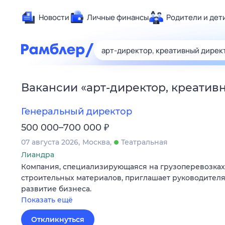
Новости
Личные финансы
Родители и дет
Здоровье
Развлечен
Дом и уют
Вакансии
«
арт-директор, креатив
Спорт
Карьера
Генеральный директор
Авто
₽
500 000–700 000
Технологи
07 августа 2026
Москва
Театральная
Жизненные
Лиандра
Компания, специализирующаяся на грузоперевозках
Сберегаем
строительных материалов, приглашает руководителя
Гороскопы
развитие бизнеса.
Показать ещё
Откликнуться