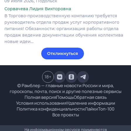
09 июля 2026
Подольск
Сорвачева Лидия Викторовна
В Торгово-производственную компанию требуется
руководитель отдела продаж услуг корпоративного
питания! Обязанности: организация работы отдела
продаж ведение документации обучения коллектива
новые идеи…
Откликнуться
18
+
© Рамблер — главные новости России и мира,
гороскопы, почта, поиск и другие полезные сервисы
Полная версия
Помощь
Обратная связь
Условия использования
Удаление информации
Политика конфиденциальности
Лайки
Топ-100
Все проекты
На информационном ресурсе применяются