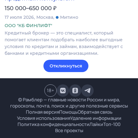
₽
150 000–650 000
17 июля 2026
Москва
Митино
ООО "КБ ФИНЛИФТ"
Кредитный брокер — это специалист, который
помогает клиентам подобрать наиболее выгодные
условия по кредитам и займам, взаимодействует с
банками и кредитными организациями.
Откликнуться
18
+
© Рамблер — главные новости России и мира,
гороскопы, почта, поиск и другие полезные сервисы
Полная версия
Помощь
Обратная связь
Условия использования
Удаление информации
Политика конфиденциальности
Лайки
Топ-100
Все проекты