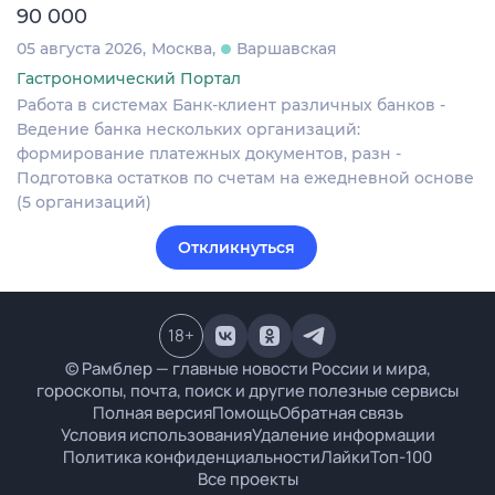
90 000
05 августа 2026
Москва
Варшавская
Гастрономический Портал
Работа в системах Банк-клиент различных банков -
Ведение банка нескольких организаций:
формирование платежных документов, разн -
Подготовка остатков по счетам на ежедневной основе
(5 организаций)
Откликнуться
18
+
© Рамблер — главные новости России и мира,
гороскопы, почта, поиск и другие полезные сервисы
Полная версия
Помощь
Обратная связь
Условия использования
Удаление информации
Политика конфиденциальности
Лайки
Топ-100
Все проекты