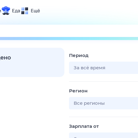
и
Еда
Ещё
Почта
ия и отдых
Поиск
Погода
Период
ТВ-программа
дено
За всё время
и и тренды
Регион
 ситуации
 вместе
Все регионы
Помощь
Зарплата от