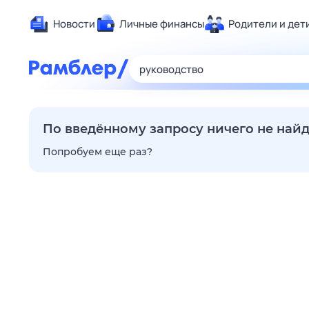
Новости
Личные финансы
Родители и дет
Здоровье
Развлечен
Дом и уют
Спорт
По введённому запросу ничего не най
Карьера
Попробуем еще раз?
Авто
Технологи
Жизненные
Сберегаем
Гороскопы