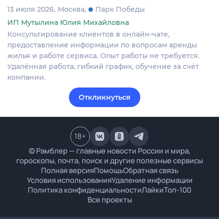
13 июля 2026
Москва
Парк Победы
ИП Мутылина Юлия Михайловна
Консультирование клиентов в онлайн-чате,
предоставление информации по вопросам аренды
жилья и работе сервиса. Опыт работы не требуется.
Удалённая работа, гибкий график, обучение за счёт
компании.
Откликнуться
18
+
© Рамблер — главные новости России и мира,
гороскопы, почта, поиск и другие полезные сервисы
Полная версия
Помощь
Обратная связь
Условия использования
Удаление информации
Политика конфиденциальности
Лайки
Топ-100
Все проекты