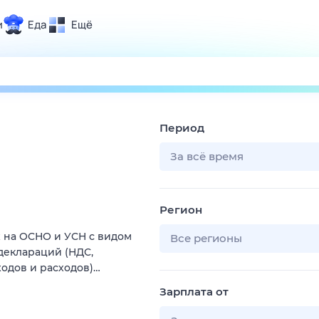
и
Еда
Ещё
Почта
ия и отдых
Поиск
Погода
Период
ТВ-программа
За всё время
и и тренды
Регион
 ситуации
 на OCНО и УCH c видoм
 вместе
Все регионы
 дeклaраций (HДC,
Помощь
xoдов и paсхoдoв)…
Зарплата от