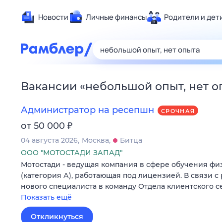
Новости
Личные финансы
Родители и дет
Здоровье
Развлечен
Дом и уют
Вакансии
«
небольшой опыт, нет о
Спорт
Карьера
Администратор на ресепшн
СРОЧНАЯ
Авто
₽
от 50 000
Технологи
04 августа 2026
Москва
Битца
Жизненные
ООО "МОТОСТАДИ ЗАПАД"
Мотостади - ведущая компания в сфере обучения ф
Сберегаем
(категория А), работающая под лицензией. В связи с
Гороскопы
нового специалиста в команду Отдела клиентского с
Показать ещё
Откликнуться