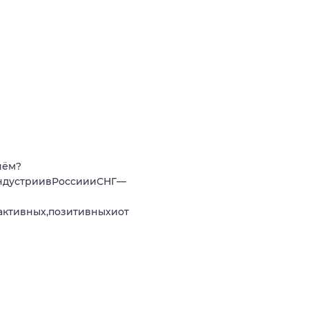
нём?
ндустриивРоссиииСНГ—
активных,позитивныхиот