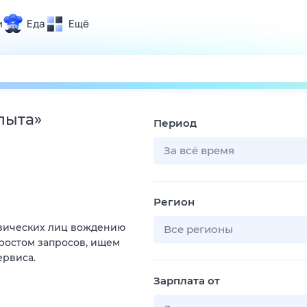
и
Еда
Ещё
Почта
ия и отдых
Поиск
Погода
пыта
»
Период
ТВ-программа
За всё время
и и тренды
Регион
 ситуации
изических лиц вождению
 вместе
Все регионы
 ростом запросов, ищем
Помощь
ервиса.
Зарплата от