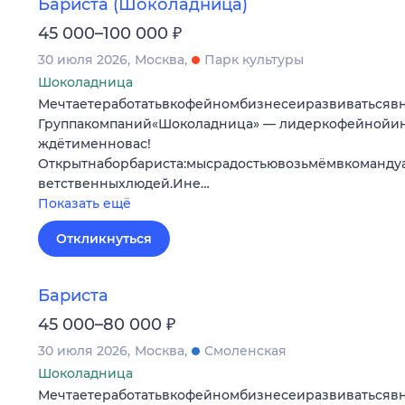
Бариста (Шоколадница)
₽
45 000–100 000
30 июля 2026
Москва
Парк культуры
Шоколадница
Мечтаетеработатьвкофейномбизнесеиразвиватьсяв
Группакомпаний«Шоколадница» — лидеркофейнойи
ждётименновас!
Открытнаборбариста:мысрадостьювозьмёмвкоманду
ветственныхлюдей.Ине…
Показать ещё
Откликнуться
Бариста
₽
45 000–80 000
30 июля 2026
Москва
Смоленская
Шоколадница
Мечтаетеработатьвкофейномбизнесеиразвиватьсяв