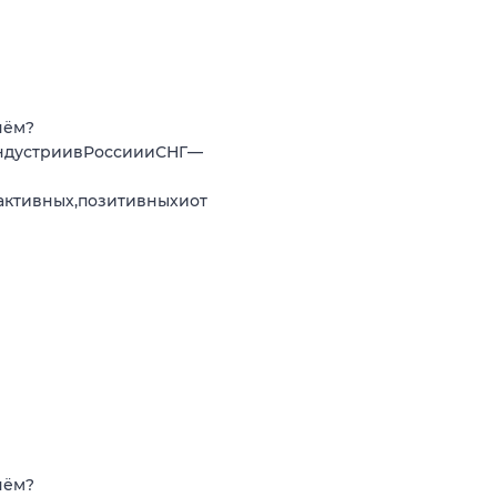
нём?
ндустриивРоссиииСНГ—
активных,позитивныхиот
нём?