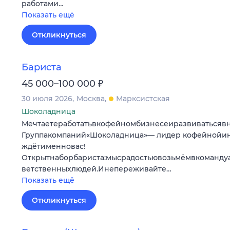
работами…
Показать ещё
Откликнуться
Бариста
₽
45 000–100 000
30 июля 2026
Москва
Марксистская
Шоколадница
Мечтаетеработатьвкофейномбизнесеиразвиватьсяв
Группакомпаний«Шоколадница»— лидер кофейнойи
ждётименновас!
Открытнаборбариста:мысрадостьювозьмёмвкоманду
ветственныхлюдей.Инепереживайте…
Показать ещё
Откликнуться