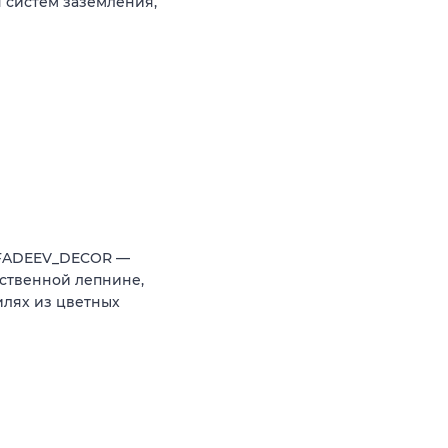
 систем заземления,
 FADEEV_DECOR —
ственной лепнине,
илях из цветных