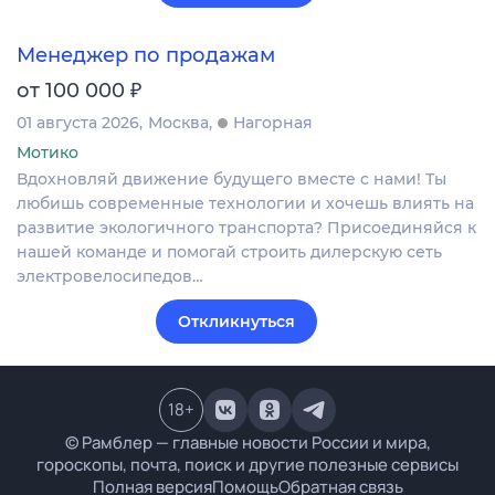
Менеджер по продажам
₽
от 100 000
01 августа 2026
Москва
Нагорная
Мотико
Вдохновляй движение будущего вместе с нами! Ты
любишь современные технологии и хочешь влиять на
развитие экологичного транспорта? Присоединяйся к
нашей команде и помогай строить дилерскую сеть
электровелосипедов…
Откликнуться
18
+
© Рамблер — главные новости России и мира,
гороскопы, почта, поиск и другие полезные сервисы
Полная версия
Помощь
Обратная связь