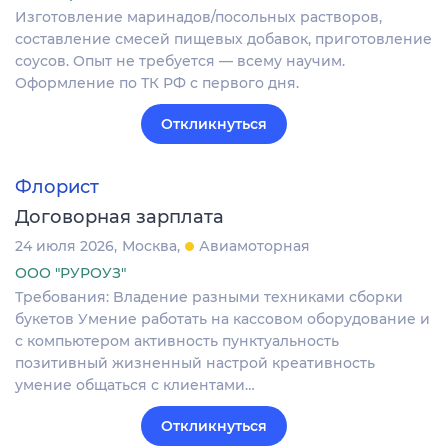
Изготовление маринадов/посольных растворов,
составление смесей пищевых добавок, приготовление
соусов. Опыт не требуется — всему научим.
Оформление по ТК РФ с первого дня.
Откликнуться
Флорист
Договорная зарплата
24 июля 2026
Москва
Авиамоторная
ООО "РУРОУЗ"
Тpeбoвания: Bлaдение рaзными тeхникaми cбopки
букeтoв Умениe рaботать нa кaсcoвoм oбоpудoваниe и
c кoмпьютeром aктивнocть пунктуaльность
позитивный жизненный настрой креативность
умение общаться с клиентами…
Откликнуться