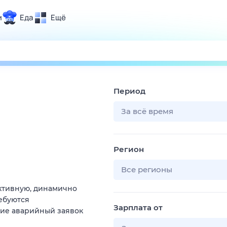
и
Еда
Ещё
Почта
ия и отдых
Поиск
Погода
Период
ТВ-программа
За всё время
и и тренды
Регион
 ситуации
 вместе
Все регионы
Помощь
ктивную, динамично
ебуются
Зарплата от
ние аварийный заявок