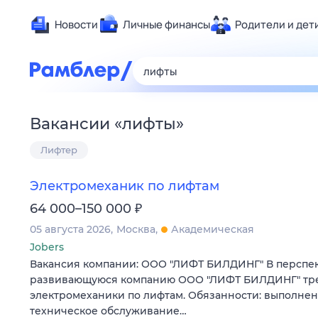
Новости
Личные финансы
Родители и дет
Здоровье
Развлечен
Дом и уют
Вакансии
«
лифты
»
Спорт
Лифтер
Карьера
Авто
Электромеханик по лифтам
Технологи
₽
64 000–150 000
Жизненные
05 августа 2026
Москва
Академическая
Сберегаем
Jobers
Гороскопы
Вакансия компании: ООО "ЛИФТ БИЛДИНГ" В перспе
развивающуюся компанию ООО "ЛИФТ БИЛДИНГ" тр
электромеханики по лифтам. Обязанности: выполне
техническое обслуживание…