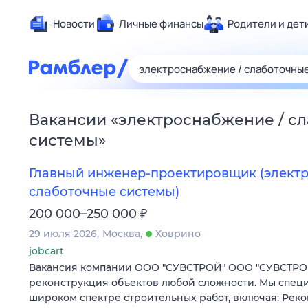
Новости
Личные финансы
Родители и дет
Здоровье
Развлечен
Дом и уют
Вакансии
«
электроснабжение / с
Спорт
системы
»
Карьера
Авто
Главный инженер‑проектировщик (элект
Технологи
слаботочные системы)
Жизненные
₽
200 000–250 000
Сберегаем
29 июля 2026
Москва
Ховрино
Гороскопы
jobcart
Вакансия компании ООО "СУВСТРОЙ" ООО "СУВСТРОЙ
реконструкция объектов любой сложности. Мы спец
широком спектре строительных работ, включая: Рек