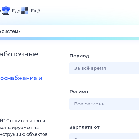
и
Еда
Ещё
Почта
ия и отдых
Поиск
Погода
лаботочные
Период
ТВ-программа
За всё время
роснабжение и
и и тренды
Регион
 ситуации
 вместе
Все регионы
Помощь
" Строительство и
Зарплата от
иализируемся на
онструкцию объектов