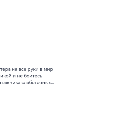
ера на все руки в мир
никой и не боитесь
онтажника слаботочных…