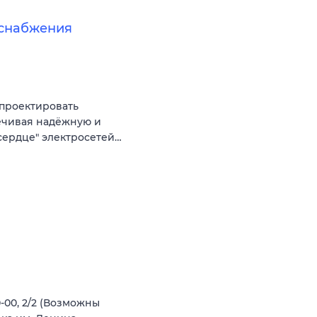
оснабжения
 проектировать
печивая надёжную и
сердце" электросетей…
-00‚ 2/2 (Возможны