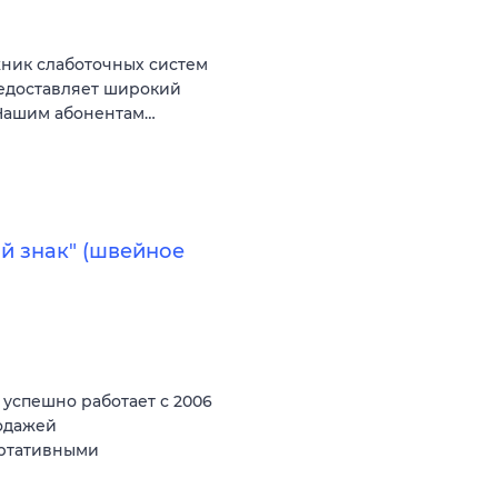
жник слаботочных систем
редоставляет широкий
 Нашим абонентам…
й знак" (швейное
спешно работает с 2006
родажей
ортативными