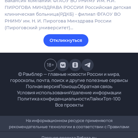
Вакансия компании: ФГАОУ ВО РНИМУ ИМ. Н.И.
ПИРОГОВА МИНЗДРАВА РОССИИ Российская детская
клиническая больница(РДКБ) - филиал ФГАОУ ВО
РНИМУ им. Н. И. Пирогова Минздрава России
(Пироговский университет)…
Откликнуться
18
+
© Рамблер — главные новости России и мира,
гороскопы, почта, поиск и другие полезные сервисы
Полная версия
Помощь
Обратная связь
Условия использования
Удаление информации
Политика конфиденциальности
Лайки
Топ-100
Все проекты
На информационном ресурсе применяются
рекомендательные технологии в соответствии с
Правилами
Партнер проекта
Работа.ру