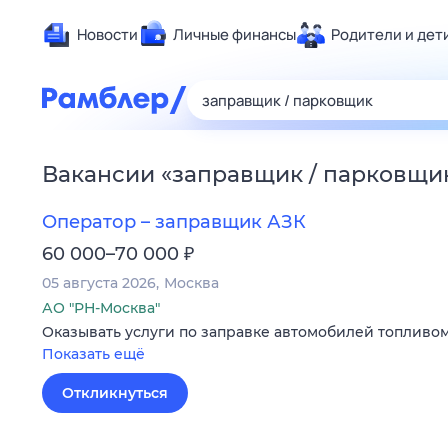
Новости
Личные финансы
Родители и дет
Здоровье
Развлечен
Дом и уют
Вакансии
«
заправщик / парковщи
Спорт
Карьера
Оператор – заправщик АЗК
Авто
₽
60 000–70 000
Технологи
05 августа 2026
Москва
Жизненные
АО "РН-Москва"
Оказывать услуги по заправке автомобилей топливом
Сберегаем
Показать ещё
Гороскопы
Откликнуться