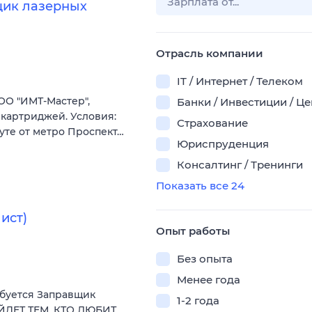
щик лазерных
Отрасль компании
IT / Интернет / Телеком
О "ИМТ-Мастер",
Банки / Инвестиции / Ц
картриджей. Условия:
Страхование
уте от метро Проспект…
Юриспруденция
Консалтинг / Тренинги
Показать все 24
ист)
Опыт работы
Без опыта
Менее года
ебуется Заправщик
1-2 года
ЙДЕТ ТЕМ, КТО ЛЮБИТ