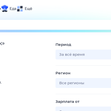
и
Еда
Ещё
Почта
ия и отдых
Поиск
Погода
к
»
Период
ТВ-программа
За всё время
и и тренды
Регион
 ситуации
.
 вместе
Все регионы
Помощь
Зарплата от