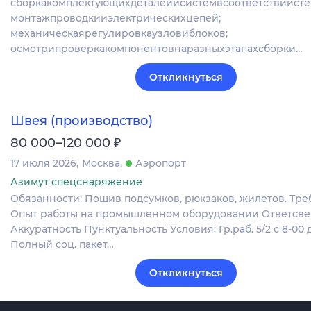
сборкакомплектующихдеталейисистемвсоответствиисте
монтажпроводкииэлектрическихцепей;
механическаярегулировкаузловиблоков;
осмотрипроверкакомпонентовнаразныхэтапахсборки…
Откликнуться
Швея (производство)
₽
80 000–120 000
17 июля 2026
Москва
Аэропорт
Азимут спецснаряжение
Обязанности: Пошив подсумков, рюкзаков, жилетов. Тре
Опыт работы на промышленном оборудовании Ответсве
Аккуратность Пунктуальность Условия: Гр.раб. 5/2 с 8-00 д
Полный соц. пакет…
Откликнуться