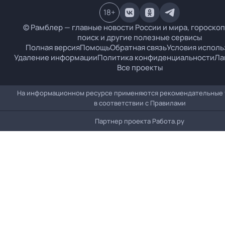
18
+
© Рамблер — главные новости России и мира, гороскоп
поиск и другие полезные сервисы
Полная версия
Помощь
Обратная связь
Условия исполь
Удаление информации
Политика конфиденциальности
Ла
Все проекты
На информационном ресурсе применяются рекомендательные 
в соответствии с
Правилами
Партнер проекта
Работа.ру