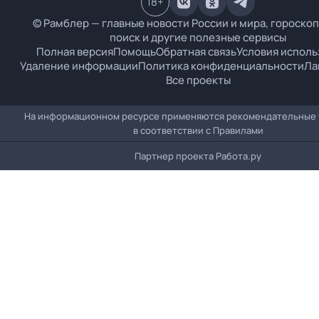
18
+
© Рамблер — главные новости России и мира, гороскоп
поиск и другие полезные сервисы
Полная версия
Помощь
Обратная связь
Условия исполь
Удаление информации
Политика конфиденциальности
Ла
Все проекты
На информационном ресурсе применяются рекомендательные 
в соответствии с
Правилами
Партнер проекта
Работа.ру