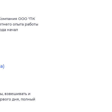
Компания ООО "ПК
етнего опыта работы
ода начал
а)
ы, взвешивать и
ервого дня, полный