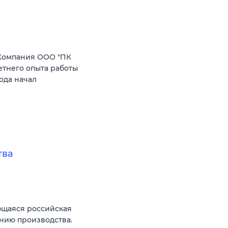
Компания ООО "ПК
етнего опыта работы
ода начал
тва
ющаяся российская
нию производства.