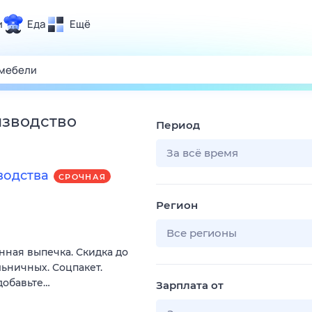
и
Еда
Ещё
Почта
ия и отдых
Поиск
Погода
изводство
Период
ТВ-программа
За всё время
водства
СРОЧНАЯ
и и тренды
Регион
 ситуации
 вместе
Все регионы
нная выпечка. Скидка до
Помощь
льничных. Соцпакет.
добавьте…
Зарплата от