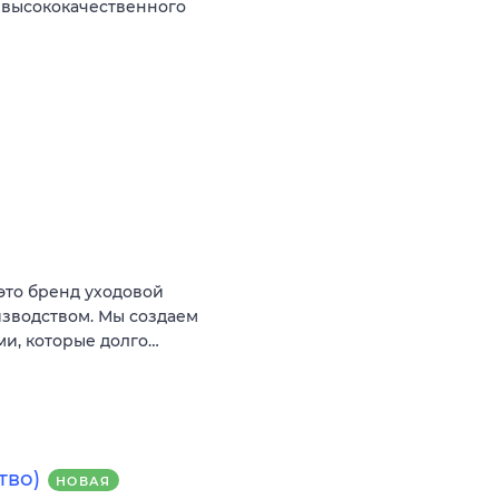
 высококачественного
это бренд уходовой
изводством. Мы создаем
ми, которые долго…
тво)
НОВАЯ