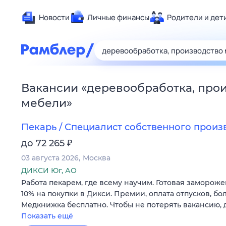
Новости
Личные финансы
Родители и дет
Здоровье
Развлечен
Дом и уют
Вакансии
«
деревообработка, про
Спорт
мебели
»
Карьера
Авто
Пекарь / Специалист собственного произ
Технологи
₽
до 72 265
Жизненные
03 августа 2026
Москва
Сберегаем
ДИКСИ Юг, АО
Работа пекарем, где всему научим. Готовая замороже
Гороскопы
10% на покупки в Дикси. Премии, оплата отпусков, бо
Медкнижка бесплатно. Чтобы не потерять вакансию, 
Показать ещё