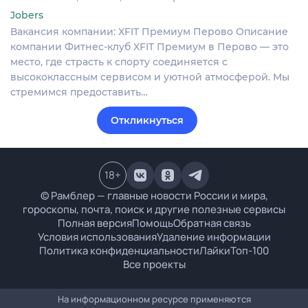
Jobers
Вакансия компании: XFIT Премиум Перово Описание
компании Фитнес-клуб XFIT Премиум в Перово — это
место, где страсть к спорту соединяется с
высококлассным сервисом и уютной атмосферой. Мы
стремимся предоставить…
Откликнуться
18
+
© Рамблер — главные новости России и мира,
гороскопы, почта, поиск и другие полезные сервисы
Полная версия
Помощь
Обратная связь
Условия использования
Удаление информации
Политика конфиденциальности
Лайки
Топ-100
Все проекты
На информационном ресурсе применяются