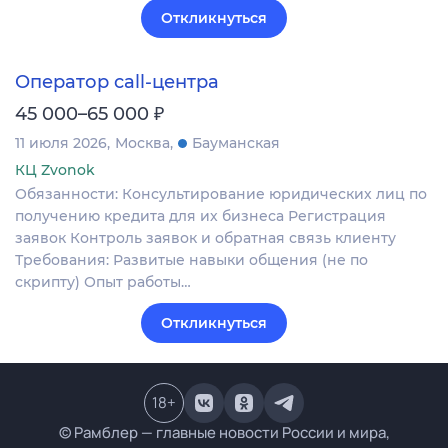
Откликнуться
Оператор call-центра
₽
45 000–65 000
11 июля 2026
Москва
Бауманская
КЦ Zvonok
Обязанности: Консультирование юридических лиц по
получению кредита для их бизнеса Регистрация
заявок Контроль заявок и обратная связь клиенту
Требования: Развитые навыки общения (не по
скрипту) Опыт работы…
Откликнуться
18
+
© Рамблер — главные новости России и мира,