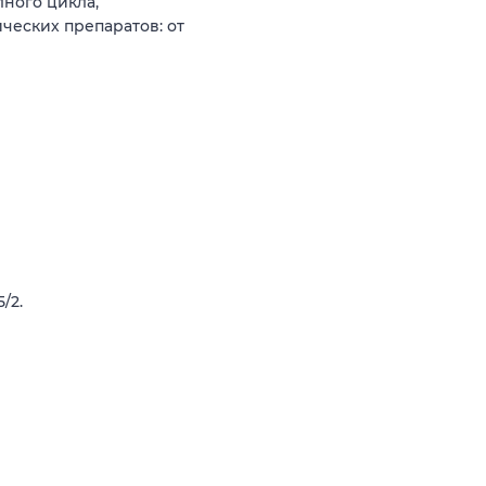
ного цикла,
еских препаратов: от
/2.