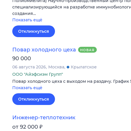
Полиомиелита) Научно-производственный центр пол
специализирующийся на разработке иммунобиологич
создания…
Показать ещё
Откликнуться
Повар холодного цеха
НОВАЯ
90 000
06 августа 2026
Москва
Крылатское
ООО "Айэфсиэм Групп"
Повар холодного цеха с выходом на раздачу. График 5
Показать ещё
Откликнуться
Инженер-теплотехник
₽
от 92 000