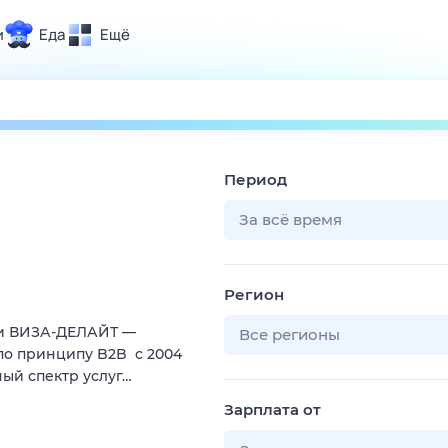
и
Еда
Ещё
Почта
ия и отдых
Поиск
Погода
Период
ТВ-программа
За всё время
и и тренды
Регион
 ситуации
ии ВИЗА-ДЕЛАЙТ —
 вместе
Все регионы
по принципу B2B с 2004
Помощь
ый спектр услуг…
Зарплата от