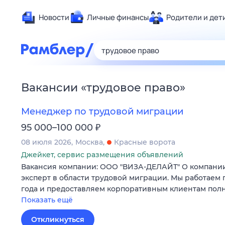
Новости
Личные финансы
Родители и дет
Здоровье
Развлечен
Дом и уют
Вакансии
«
трудовое право
»
Спорт
Карьера
Менеджер по трудовой миграции
Авто
₽
95 000–100 000
Технологи
08 июля 2026
Москва
Красные ворота
Жизненные
Джейкет, сервис размещения объявлений
Вакансия компании: ООО "ВИЗА-ДЕЛАЙТ" О компан
Сберегаем
эксперт в области трудовой миграции. Мы работаем 
Гороскопы
года и предоставляем корпоративным клиентам полн
Показать ещё
Откликнуться