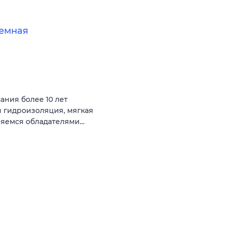
земная
ния более 10 лет
я гидроизоляция, мягкая
ляемся обладателями…