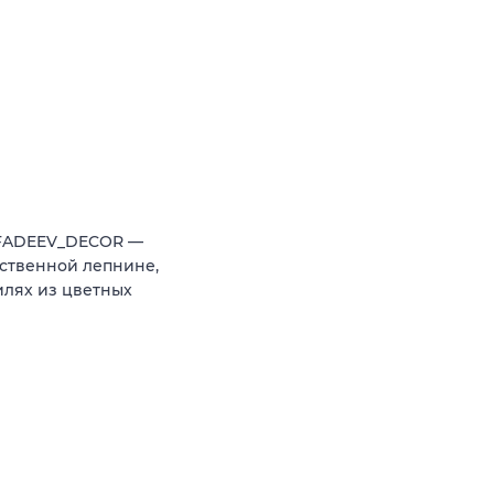
 FADEEV_DECOR —
ственной лепнине,
илях из цветных