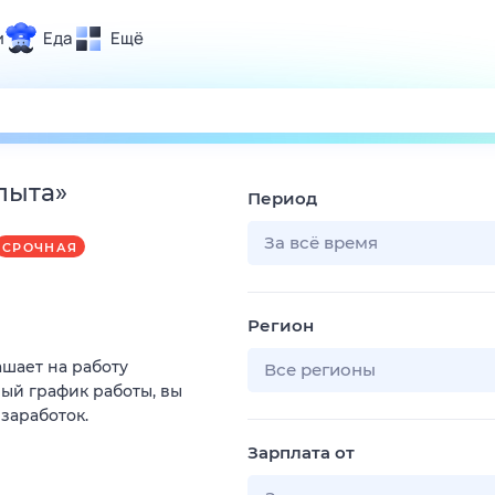
и
Еда
Ещё
Почта
ия и отдых
Поиск
Погода
пыта
»
Период
ТВ-программа
За всё время
СРОЧНАЯ
и и тренды
Регион
 ситуации
ашает на работу
 вместе
Все регионы
ый график работы, вы
Помощь
 заработок.
Зарплата от