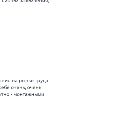
 систем заземления,
ния на рынке труда
себе очень, очень
ктно - монтажными