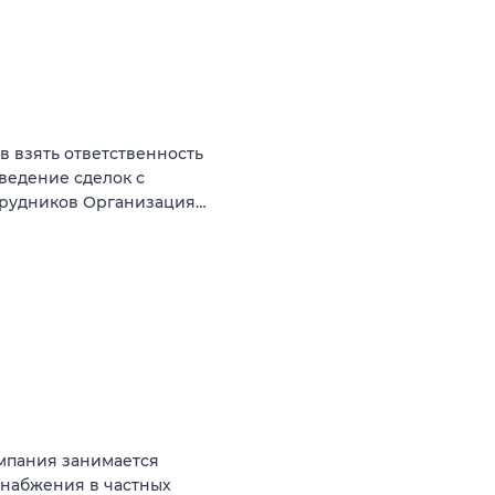
ов взять ответственность
оведение сделок с
трудников Организация…
мпания занимается
снабжения в частных