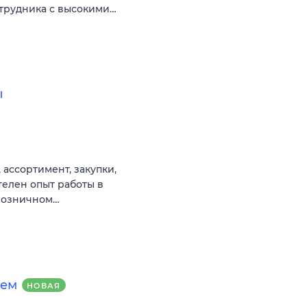
отрудника с высокими…
ы
 ассортимент, закупки,
телен опыт работы в
 розничном…
ием
НОВАЯ