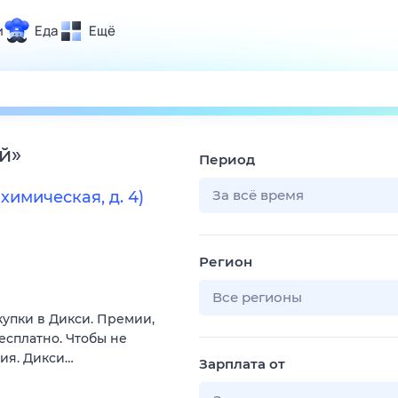
и
Еда
Ещё
Почта
ия и отдых
Поиск
Погода
й
»
Период
ТВ-программа
За всё время
имическая, д. 4)
и и тренды
Регион
 ситуации
 вместе
Все регионы
купки в Дикси. Премии,
Помощь
есплатно. Чтобы не
вия. Дикси…
Зарплата от