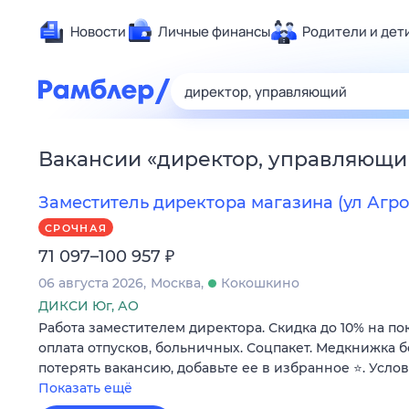
Новости
Личные финансы
Родители и дет
Здоровье
Развлечен
Дом и уют
Вакансии
«
директор, управляющи
Спорт
Карьера
Заместитель директора магазина (ул Агрох
Авто
СРОЧНАЯ
Технологи
₽
71 097–100 957
Жизненные
06 августа 2026
Москва
Кокошкино
Сберегаем
ДИКСИ Юг, АО
Работа заместителем директора. Скидка до 10% на по
Гороскопы
оплата отпусков, больничных. Соцпакет. Медкнижка б
потерять вакансию, добавьте ее в избранное ⭐. Усло
Показать ещё