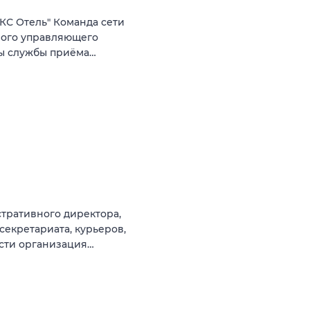
КС Отель" Команда сети
ного управляющего
ты службы приёма…
тративного директора,
секретариата, курьеров,
ости организация…