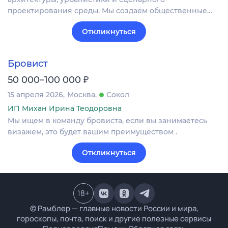
проектирования среды. Мы создаём общественные…
Откликнуться
Бровист
₽
50 000–100 000
15 апреля 2026
Москва
Сокол
ИП Михан Ирина Теодоровна
Мы ищем в команду бровиста, если вы занимаетесь
визажем, это будет вашим преимуществом .
Откликнуться
18
+
© Рамблер — главные новости России и мира,
гороскопы, почта, поиск и другие полезные сервисы