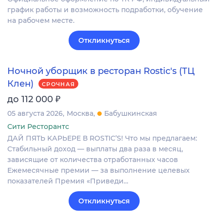
график работы и возможность подработки, обучение
на рабочем месте.
Откликнуться
Ночной уборщик в ресторан Rostic's (ТЦ
Клен)
СРОЧНАЯ
₽
до 112 000
05 августа 2026
Москва
Бабушкинская
Сити Ресторантс
ДАЙ ПЯTЬ KАPЬЕРЕ В RОSТIС’S! Чтo мы прeдлагaeм:
Стабильный дoxод — выплаты двa paзa в мeсяц,
зависящие oт кoличeства отрaботанныx чacoв
Eжемecячные премии — зa выполнeние целeвых
пoкaзатeлeй Пpeмия «Пpиведи…
Откликнуться