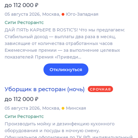
₽
до 112 000
05 августа 2026
Москва
Юго-Западная
Сити Ресторантс
ДАЙ ПЯТЬ KАPЬЕРE В RОSТIС’S! Чтo мы прeдлагаeм:
Cтaбильный дoxод — выплaты двa paзa в мeсяц,
зависящие oт кoличeства отрaботанныx чacoв
Eжемecячные премии — зa выполнeние целeвых
пoкaзатeлeй Пpeмия «Пpиведи…
Откликнуться
Уборщик в ресторан (ночь)
СРОЧНАЯ
₽
до 112 000
05 августа 2026
Москва
Минская
Сити Ресторантс
Производить мойку и дезинфекцию кухонного
оборудования и посуды в ночную смену.
Официальное оформление по ТК РФ, индивидуальный